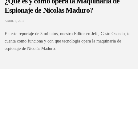
¿Qué es y cómo opera la Maquinaria de
Espionaje de Nicolás Maduro?
ABRIL 3, 2016
En este reportaje de 3 minutos, nuestro Editor en Jefe, Casto Ocando, te
cuenta como funciona y con que tecnología opera la maquinaria de
espionaje de Nicolás Maduro.