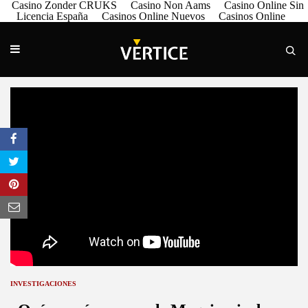
Casino Zonder CRUKS
Casino Non Aams
Casino Online Sin
Licencia España
Casinos Online Nuevos
Casinos Online
INVESTIGACIONES